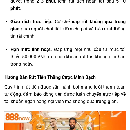
duyệt trong
2-3 phút
, lệnh rút tiền hoàn tất sau
5-10
phút
.
Giao dịch trực tiếp:
Cơ chế
nạp rút không qua trung
gian
giúp người chơi tiết kiệm chi phí và bảo mật thông
tin tài chính.
Hạn mức linh hoạt:
Đáp ứng mọi nhu cầu từ mức tối
thiểu 50.000 VNĐ đến các khoản rút lớn không giới hạn
trong ngày.
Hướng Dẫn Rút Tiền Thắng Cược Minh Bạch
Quy trình rút tiền được vận hành bởi mạng lưới thanh toán
tự động, đảm bảo dòng tiền được luân chuyển trực tiếp về
tài khoản ngân hàng hội viên mà không qua trung gian.