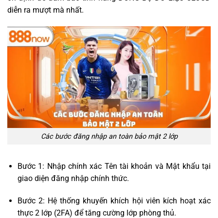
diễn ra mượt mà nhất.
Các bước đăng nhập an toàn bảo mật 2 lớp
Bước 1: Nhập chính xác Tên tài khoản và Mật khẩu tại
giao diện đăng nhập chính thức.
Bước 2: Hệ thống khuyến khích hội viên kích hoạt xác
thực 2 lớp (2FA) để tăng cường lớp phòng thủ.