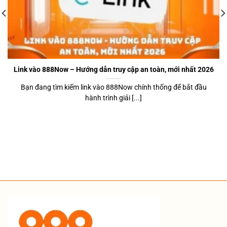
Link vào 888Now – Hướng dẫn truy cập an toàn, mới nhất 2026
Bạn đang tìm kiếm link vào 888Now chính thống để bắt đầu
hành trình giải [...]