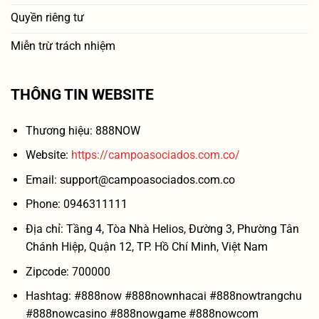
Quyền riêng tư
Miễn trừ trách nhiệm
THÔNG TIN WEBSITE
Thương hiệu: 888NOW
Website:
https://campoasociados.com.co/
Email:
support@campoasociados.com.co
Phone:
0946311111
Địa chỉ:
Tầng 4, Tòa Nhà Helios, Đường 3, Phường Tân
Chánh Hiệp, Quận 12, TP. Hồ Chí Minh, Việt Nam
Zipcode: 700000
Hashtag: #888now #888nownhacai #888nowtrangchu
#888nowcasino #888nowgame #888nowcom