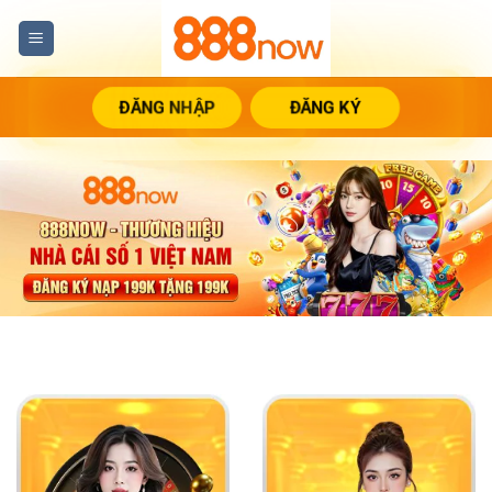
Bỏ
qua
nội
dung
ĐĂNG NHẬP
ĐĂNG KÝ