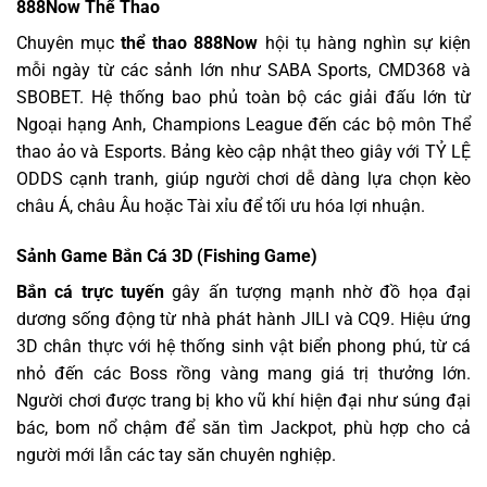
888Now Thể Thao
Chuyên mục
thể thao 888Now
hội tụ hàng nghìn sự kiện
mỗi ngày từ các sảnh lớn như SABA Sports, CMD368 và
SBOBET. Hệ thống bao phủ toàn bộ các giải đấu lớn từ
Ngoại hạng Anh, Champions League đến các bộ môn Thể
thao ảo và Esports. Bảng kèo cập nhật theo giây với TỶ LỆ
ODDS cạnh tranh, giúp người chơi dễ dàng lựa chọn kèo
châu Á, châu Âu hoặc Tài xỉu để tối ưu hóa lợi nhuận.
Sảnh Game Bắn Cá 3D (Fishing Game)
Bắn cá trực tuyến
gây ấn tượng mạnh nhờ đồ họa đại
dương sống động từ nhà phát hành JILI và CQ9. Hiệu ứng
3D chân thực với hệ thống sinh vật biển phong phú, từ cá
nhỏ đến các Boss rồng vàng mang giá trị thưởng lớn.
Người chơi được trang bị kho vũ khí hiện đại như súng đại
bác, bom nổ chậm để săn tìm Jackpot, phù hợp cho cả
người mới lẫn các tay săn chuyên nghiệp.