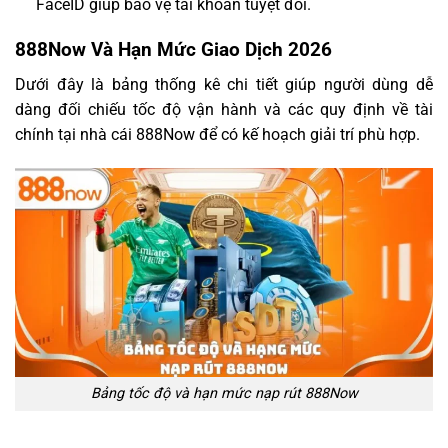
FaceID giúp bảo vệ tài khoản tuyệt đối.
888Now Và Hạn Mức Giao Dịch 2026
Dưới đây là bảng thống kê chi tiết giúp người dùng dễ
dàng đối chiếu tốc độ vận hành và các quy định về tài
chính tại nhà cái 888Now để có kế hoạch giải trí phù hợp.
Bảng tốc độ và hạn mức nạp rút 888Now