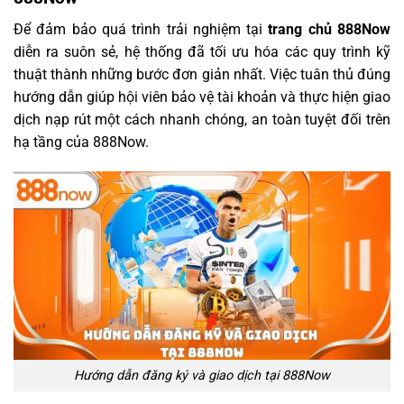
Để đảm bảo quá trình trải nghiệm tại
trang chủ 888Now
diễn ra suôn sẻ, hệ thống đã tối ưu hóa các quy trình kỹ
thuật thành những bước đơn giản nhất. Việc tuân thủ đúng
hướng dẫn giúp hội viên bảo vệ tài khoản và thực hiện giao
dịch nạp rút một cách nhanh chóng, an toàn tuyệt đối trên
hạ tầng của 888Now.
Hướng dẫn đăng ký và giao dịch tại 888Now