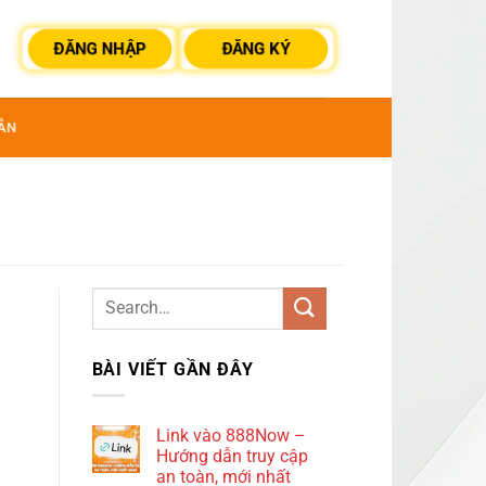
ĐĂNG NHẬP
ĐĂNG KÝ
ẪN
BÀI VIẾT GẦN ĐÂY
Link vào 888Now –
Hướng dẫn truy cập
an toàn, mới nhất