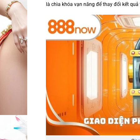
là chìa khóa vạn năng để thay đổi kết quả 