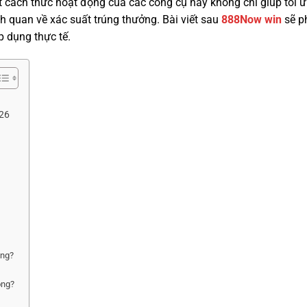
t cách thức hoạt động của các công cụ này không chỉ giúp tối 
h quan về xác suất trúng thưởng. Bài viết sau
888Now win
sẽ p
p dụng thực tế.
026
ông?
ông?