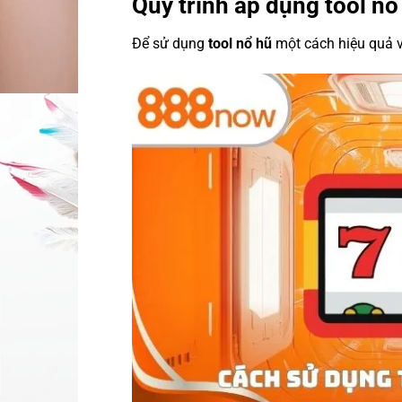
Quy trình áp dụng tool nổ
Để sử dụng
tool nổ hũ
một cách hiệu quả và