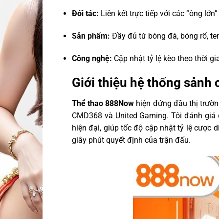
Đối tác:
Liên kết trực tiếp với các “ông lớ
Sản phẩm:
Đầy đủ từ bóng đá, bóng rổ, ten
Công nghệ:
Cập nhật tỷ lệ kèo theo thời g
Giới thiệu hệ thống sảnh
Thể thao 888Now
hiện đứng đầu thị trườn
CMD368 và United Gaming. Tôi đánh giá c
hiện đại, giúp tốc độ cập nhật tỷ lệ cược d
giây phút quyết định của trận đấu.