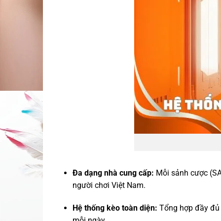
Đa dạng nhà cung cấp:
Mỗi sảnh cược (SA
người chơi Việt Nam.
Hệ thống kèo toàn diện:
Tổng hợp đầy đủ t
mỗi ngày.