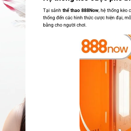
Tại sảnh
thể thao 888Now
, hệ thống kèo 
thống đến các hình thức cược hiện đại, mỗ
bằng cho người chơi.