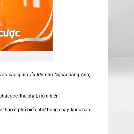
vào các giải đấu lớn như Ngoại hạng Anh,
phạt góc, thẻ phạt, ném biên.
 thao ít phổ biến như bóng chày, khúc côn