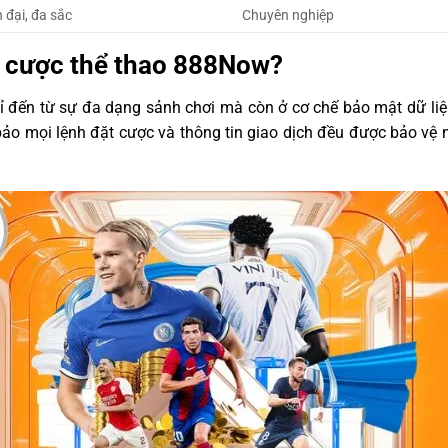
 đại, đa sắc
Chuyên nghiệp
h cược thể thao 888Now?
 đến từ sự đa dạng sảnh chơi mà còn ở cơ chế bảo mật dữ liệ
o mọi lệnh đặt cược và thông tin giao dịch đều được bảo vệ n