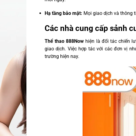
Hạ tầng bảo mật:
Mọi giao dịch và thông t
Các nhà cung cấp sảnh c
Thể thao 888Now
hiện là đối tác chiến 
giao dịch. Việc hợp tác với các đơn vị n
trường hiện nay.