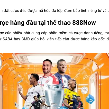
in đặt cược đều được mã hóa đa lớp, đảm bảo tính riêng tư và an
ược hàng đầu tại thể thao 888Now
lược của nhiều nhà cung cấp phần mềm cá cược danh tiếng, m
hư SABA hay CMD giúp hội viên tiếp cận được bảng kèo gốc, đ