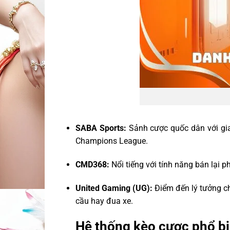
SABA Sports:
Sảnh cược quốc dân với gia
Champions League.
CMD368:
Nổi tiếng với tính năng bán lại p
United Gaming (UG):
Điểm đến lý tưởng ch
cầu hay đua xe.
Hệ thống kèo cược phổ bi