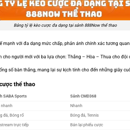
Bảng tỷ lệ kèo cược đa dạng tại sảnh 888Now thể thao
ế mạnh với đa dạng mức chấp, phản ánh chính xác tương quan 
h cho người mới với ba lựa chọn: Thắng – Hòa – Thua cho đội 
ổng số bàn thắng, mang lại sự kịch tính cho đến những giây cuố
cược thể thao
h SABA Sports
Sảnh CMD368
 nhanh
Nhanh
g đá, Bóng rổ
Bóng đá, Tennis
stream trực tiếp
Bán lại phiếu cược