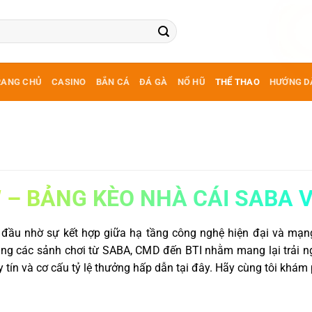
RANG CHỦ
CASINO
BẮN CÁ
ĐÁ GÀ
NỔ HŨ
THỂ THAO
HƯỚNG D
– BẢNG KÈO NHÀ CÁI SABA V
đầu nhờ sự kết hợp giữa hạ tầng công nghệ hiện đại và mạng
ng các sảnh chơi từ SABA, CMD đến BTI nhằm mang lại trải ng
uy tín và cơ cấu tỷ lệ thưởng hấp dẫn tại đây. Hãy cùng tôi khám