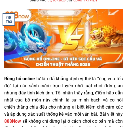
ĐĂNG VÀO
08/03/2026
BỞI
QUẢN TRỊ VIÊN
08
Th3
Rồng hổ online
từ lâu đã khẳng định vị thế là “ông vua tốc
độ” tại các sảnh cược trực tuyến nhờ luật chơi đơn giản
nhưng đầy tính kịch tính. Tôi nhận thấy rằng, điểm hấp dẫn
nhất của bộ môn này chính là sự minh bạch và cơ hội
chiến thắng chia đều cho những ai biết kiềm chế cảm xúc
và áp dụng xác suất thống kê vào mỗi ván bài. Bài viết này
888Now
sẽ không chỉ dừng lại ở cách chơi cơ bản mà còn