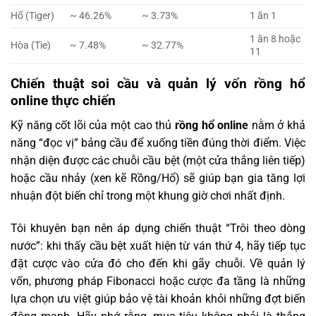
Hổ (Tiger)
~ 46.26%
~ 3.73%
1 ăn 1
1 ăn 8 hoặc
Hòa (Tie)
~ 7.48%
~ 32.77%
11
Chiến thuật soi cầu và quản lý vốn rồng hổ
online thực chiến
Kỹ năng cốt lõi của một cao thủ
rồng hổ online
nằm ở khả
năng “đọc vị” bảng cầu để xuống tiền đúng thời điểm. Việc
nhận diện được các chuỗi cầu bệt (một cửa thắng liên tiếp)
hoặc cầu nhảy (xen kẽ Rồng/Hổ) sẽ giúp bạn gia tăng lợi
nhuận đột biến chỉ trong một khung giờ chơi nhất định.
Tôi khuyên bạn nên áp dụng chiến thuật “Trôi theo dòng
nước”: khi thấy cầu bệt xuất hiện từ ván thứ 4, hãy tiếp tục
đặt cược vào cửa đó cho đến khi gãy chuỗi. Về quản lý
vốn, phương pháp Fibonacci hoặc cược đa tầng là những
lựa chọn ưu việt giúp bảo vệ tài khoản khỏi những đợt biến