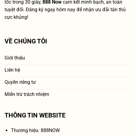
tốc trong 30 giây,
888 Now
cam kết minh bạch, an toàn
tuyệt đối. Đăng ký ngay hôm nay để nhận ưu đãi tân thủ
cực khủng!
VỀ CHÚNG TÔI
Giới thiệu
Liên hệ
Quyền riêng tư
Miễn trừ trách nhiệm
THÔNG TIN WEBSITE
Thương hiệu: 888NOW