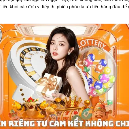
ệu khỏi các đơn vị tiếp thị phiền phức là ưu tiên hàng đầu để gi