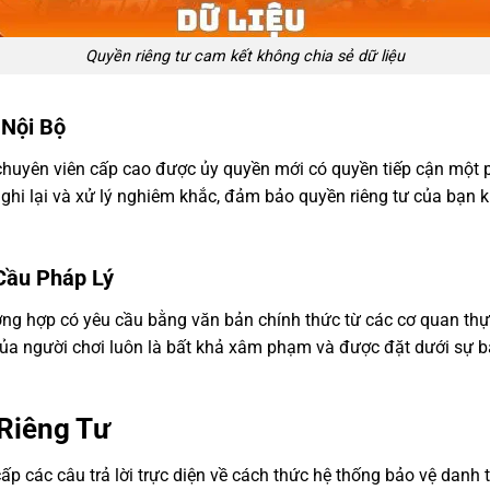
Quyền riêng tư cam kết không chia sẻ dữ liệu
 Nội Bộ
chuyên viên cấp cao được ủy quyền mới có quyền tiếp cận một ph
 ghi lại và xử lý nghiêm khắc, đảm bảo quyền riêng tư của bạn
Cầu Pháp Lý
ường hợp có yêu cầu bằng văn bản chính thức từ các cơ quan thự
của người chơi luôn là bất khả xâm phạm và được đặt dưới sự bả
 Riêng Tư
p các câu trả lời trực diện về cách thức hệ thống bảo vệ danh t