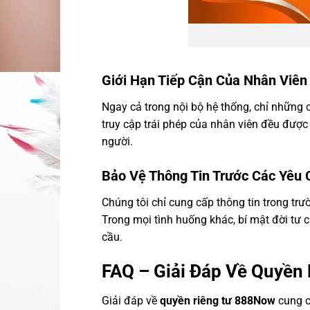
Giới Hạn Tiếp Cận Của Nhân Viên
Ngay cả trong nội bộ hệ thống, chỉ những 
truy cập trái phép của nhân viên đều được
người.
Bảo Vệ Thông Tin Trước Các Yêu 
Chúng tôi chỉ cung cấp thông tin trong tr
Trong mọi tình huống khác, bí mật đời tư 
cầu.
FAQ – Giải Đáp Về Quyền
Giải đáp về
quyền riêng tư
888Now
cung cấ