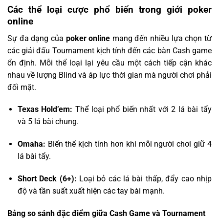
Các thể loại cược phổ biến trong giới poker
online
Sự đa dạng của
poker online
mang đến nhiều lựa chọn từ
các giải đấu Tournament kịch tính đến các bàn Cash game
ổn định. Mỗi thể loại lại yêu cầu một cách tiếp cận khác
nhau về lượng Blind và áp lực thời gian mà người chơi phải
đối mặt.
Texas Hold’em:
Thể loại phổ biến nhất với 2 lá bài tẩy
và 5 lá bài chung.
Omaha:
Biến thể kịch tính hơn khi mỗi người chơi giữ 4
lá bài tẩy.
Short Deck (6+):
Loại bỏ các lá bài thấp, đẩy cao nhịp
độ và tần suất xuất hiện các tay bài mạnh.
Bảng so sánh đặc điểm giữa Cash Game và Tournament