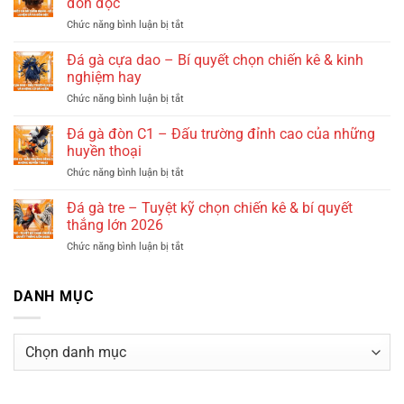
đòn độc
–
ở
Chức năng bình luận bị tắt
Hướng
Cách
dẫn
nuôi
Đá gà cựa dao – Bí quyết chọn chiến kê & kinh
truy
gà
cập
nghiệm hay
đá
an
ở
Chức năng bình luận bị tắt
chân
toàn,
Đá
mạnh
mới
gà
Đá gà đòn C1 – Đấu trường đỉnh cao của những
–
nhất
cựa
Bí
huyền thoại
2026
dao
quyết
ở
Chức năng bình luận bị tắt
–
luyện
Đá
Bí
gà
gà
Đá gà tre – Tuyệt kỹ chọn chiến kê & bí quyết
quyết
ra
đòn
chọn
thắng lớn 2026
đòn
C1
chiến
độc
ở
Chức năng bình luận bị tắt
–
kê
Đá
Đấu
&
gà
trường
kinh
tre
DANH MỤC
đỉnh
nghiệm
–
cao
hay
Tuyệt
của
kỹ
những
Danh
chọn
huyền
mục
chiến
thoại
kê
&