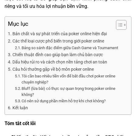
riêng và tối ưu hóa lợi nhuận bền vững.
Mục lục
Bản chất và sự phát triển của poker online hiện đại
Các thể loại cược phổ biến trong giới poker online
Bảng so sánh đặc điểm giữa Cash Game và Tournament
Chiến thuật đỉnh cao giúp bạn làm chủ bàn cược
Dấu hiệu rủi ro và cách chọn nền tảng chơi an toàn
Câu hỏi thường gặp về bộ môn poker online
Tôi cần bao nhiêu tiền vốn để bắt đầu chơi poker online
chuyên nghiệp?
Bluff (lừa bài) có thực sự quan trọng trong poker online
không?
Có nên sử dụng phần mềm hỗ trợ khi chơi không?
Kết luận
Tóm tắt cốt lõi