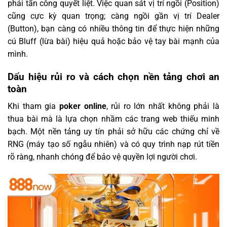
phải tấn công quyết liệt. Việc quan sát vị trí ngồi (Position)
cũng cực kỳ quan trọng; càng ngồi gần vị trí Dealer
(Button), bạn càng có nhiều thông tin để thực hiện những
cú Bluff (lừa bài) hiệu quả hoặc bảo vệ tay bài mạnh của
mình.
Dấu hiệu rủi ro và cách chọn nền tảng chơi an
toàn
Khi tham gia
poker online
, rủi ro lớn nhất không phải là
thua bài mà là lựa chọn nhầm các trang web thiếu minh
bạch. Một nền tảng uy tín phải sở hữu các chứng chỉ về
RNG (máy tạo số ngẫu nhiên) và có quy trình nạp rút tiền
rõ ràng, nhanh chóng để bảo vệ quyền lợi người chơi.