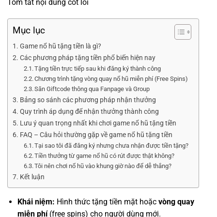
Tóm tắt nội dung cốt lõi
Mục lục
Game nổ hũ tặng tiền là gì?
Các phương pháp tặng tiền phổ biến hiện nay
Tặng tiền trực tiếp sau khi đăng ký thành công
Chương trình tặng vòng quay nổ hũ miễn phí (Free Spins)
Săn Giftcode thông qua Fanpage và Group
Bảng so sánh các phương pháp nhận thưởng
Quy trình áp dụng để nhận thưởng thành công
Lưu ý quan trọng nhất khi chơi game nổ hũ tặng tiền
FAQ – Câu hỏi thường gặp về game nổ hũ tặng tiền
Tại sao tôi đã đăng ký nhưng chưa nhận được tiền tặng?
Tiền thưởng từ game nổ hũ có rút được thật không?
Tôi nên chơi nổ hũ vào khung giờ nào để dễ thắng?
Kết luận
Khái niệm:
Hình thức tặng tiền mặt hoặc
vòng quay
miễn phí
(free spins) cho người dùng mới.