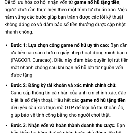
Để tối ưu hóa cơ hội nhận vốn từ
game nổ hũ tặng tiền
,
người chơi cần thực hiện theo một trình tự chuẩn xác. Việc
nắm vững các bước giúp bạn tránh được các lỗi kỹ thuật
không đáng có và đảm bảo số tiền thưởng được cập nhật
nhanh chóng.
Bước 1: Lựa chọn cổng game nổ hũ uy tín cao:
Bạn cần
ưu tiên các sân chơi có giấy phép hoạt động minh bạch
(PAGCOR, Curacao). Điều này đảm bảo quyền lợi rút tiền
mặt nhanh chóng sau khi bạn nổ hũ lớn từ nguồn vốn
được tặng.
Bước 2: Đăng ký tài khoản và xác minh chính chủ:
Cung cấp thông tin cá nhân của anh em chính xác, đặc
biệt là số điện thoại. Hầu hết các
game nổ hũ tặng tiền
đều yêu cầu xác thực mã OTP để loại bỏ tài khoản ảo,
giúp bảo vệ tính công bằng cho người chơi thật.
Bước 3: Nhận vốn và hoàn thành doanh thu cược:
Bạn
hãy kiểm tra hòm thư cá nhân hoặc chủ động liên hệ