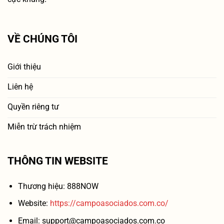
VỀ CHÚNG TÔI
Giới thiệu
Liên hệ
Quyền riêng tư
Miễn trừ trách nhiệm
THÔNG TIN WEBSITE
Thương hiệu: 888NOW
Website:
https://campoasociados.com.co/
Email:
support@campoasociados.com.co