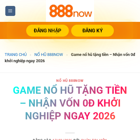
Bỏ
qua
nội
dung
ĐĂNG NHẬP
ĐĂNG KÝ
TRANG CHỦ
NỔ HŨ 888NOW
Game nổ hũ tặng tiền – Nhận vốn 0đ
»
»
khởi nghiệp ngay 2026
NỔ HŨ 888NOW
GAME NỔ HŨ TẶNG TIỀN
– NHẬN VỐN 0Đ KHỞI
NGHIỆP NGAY 2026