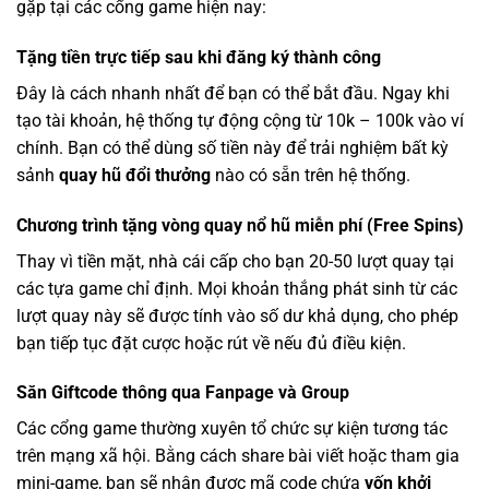
gặp tại các cổng game hiện nay:
Tặng tiền trực tiếp sau khi đăng ký thành công
Đây là cách nhanh nhất để bạn có thể bắt đầu. Ngay khi
tạo tài khoản, hệ thống tự động cộng từ 10k – 100k vào ví
chính. Bạn có thể dùng số tiền này để trải nghiệm bất kỳ
sảnh
quay hũ đổi thưởng
nào có sẵn trên hệ thống.
Chương trình tặng vòng quay nổ hũ miễn phí (Free Spins)
Thay vì tiền mặt, nhà cái cấp cho bạn 20-50 lượt quay tại
các tựa game chỉ định. Mọi khoản thắng phát sinh từ các
lượt quay này sẽ được tính vào số dư khả dụng, cho phép
bạn tiếp tục đặt cược hoặc rút về nếu đủ điều kiện.
Săn Giftcode thông qua Fanpage và Group
Các cổng game thường xuyên tổ chức sự kiện tương tác
trên mạng xã hội. Bằng cách share bài viết hoặc tham gia
mini-game, bạn sẽ nhận được mã code chứa
vốn khởi