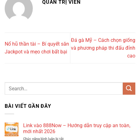
QUẢN TRỊ VIÊN
Đá gà Mỹ – Cách chọn giống
Nổ hũ thần tài – Bí quyết săn
và phương pháp thi đấu đỉnh
Jackpot và mẹo chơi bất bại
cao
BÀI VIẾT GẦN ĐÂY
Link vào 888Now – Hướng dẫn truy cập an toàn,
mới nhất 2026
ở
Chức năng bình luận bị tắt