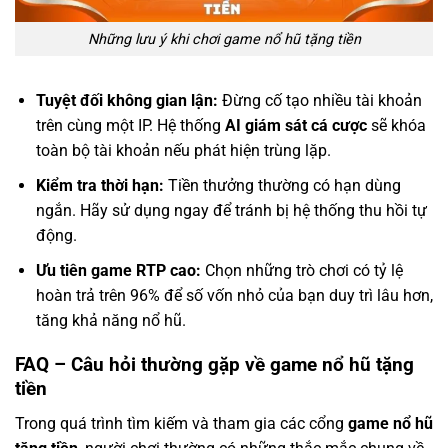
Những lưu ý khi chơi game nổ hũ tặng tiền
Tuyệt đối không gian lận:
Đừng cố tạo nhiều tài khoản
trên cùng một IP. Hệ thống
AI giám sát cá cược
sẽ khóa
toàn bộ tài khoản nếu phát hiện trùng lặp.
Kiểm tra thời hạn:
Tiền thưởng thường có hạn dùng
ngắn. Hãy sử dụng ngay để tránh bị hệ thống thu hồi tự
động.
Ưu tiên game RTP cao:
Chọn những trò chơi có tỷ lệ
hoàn trả trên 96% để số vốn nhỏ của bạn duy trì lâu hơn,
tăng khả năng nổ hũ.
FAQ – Câu hỏi thường gặp về game nổ hũ tặng
tiền
Trong quá trình tìm kiếm và tham gia các cổng
game nổ hũ