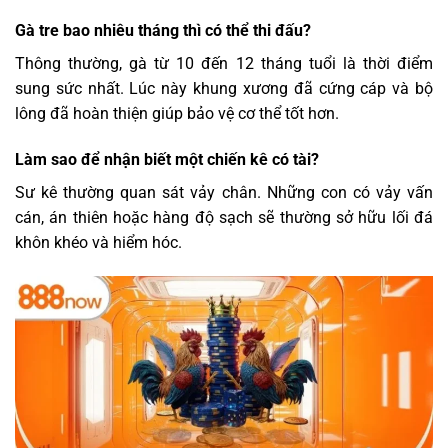
Gà tre bao nhiêu tháng thì có thể thi đấu?
Thông thường, gà từ 10 đến 12 tháng tuổi là thời điểm
sung sức nhất. Lúc này khung xương đã cứng cáp và bộ
lông đã hoàn thiện giúp bảo vệ cơ thể tốt hơn.
Làm sao để nhận biết một chiến kê có tài?
Sư kê thường quan sát vảy chân. Những con có vảy vấn
cán, án thiên hoặc hàng độ sạch sẽ thường sở hữu lối đá
khôn khéo và hiểm hóc.