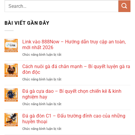
BÀI VIẾT GẦN ĐÂY
Link vào 888Now – Hướng dẫn truy cập an toàn,
mới nhất 2026
ở
Chức năng bình luận bị tắt
Link
vào
Cách nuôi gà đá chân mạnh – Bí quyết luyện gà ra
888Now
đòn độc
–
ở
Chức năng bình luận bị tắt
Hướng
Cách
dẫn
nuôi
Đá gà cựa dao – Bí quyết chọn chiến kê & kinh
truy
gà
cập
nghiệm hay
đá
an
ở
Chức năng bình luận bị tắt
chân
toàn,
Đá
mạnh
mới
gà
Đá gà đòn C1 – Đấu trường đỉnh cao của những
–
nhất
cựa
Bí
huyền thoại
2026
dao
quyết
ở
Chức năng bình luận bị tắt
–
luyện
Đá
Bí