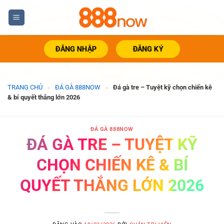
Bỏ
qua
nội
dung
ĐĂNG NHẬP
ĐĂNG KÝ
TRANG CHỦ
ĐÁ GÀ 888NOW
Đá gà tre – Tuyệt kỹ chọn chiến kê
»
»
& bí quyết thắng lớn 2026
ĐÁ GÀ 888NOW
ĐÁ GÀ TRE – TUYỆT KỸ
CHỌN CHIẾN KÊ & BÍ
QUYẾT THẮNG LỚN 2026