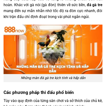
hoàn. Khác với gà nòi (gà đòn) thiên về sức bền,
đá gà tre
mang đến sự mãn nhãn nhờ tốc độ ra đòn cực nhanh, đôi
khi trận đấu chỉ định đoạt trong vài phút ngắn ngủi.
Những màn đá gà tre kịch tính và hấp dẫn
Các phương pháp thi đấu phổ biến
Tùy vào quy định của từng sân chơi và sở thích của chủ kê,