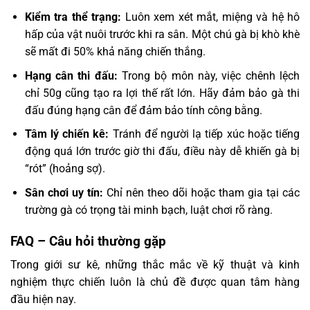
Kiểm tra thể trạng:
Luôn xem xét mắt, miệng và hệ hô
hấp của vật nuôi trước khi ra sân. Một chú gà bị khò khè
sẽ mất đi 50% khả năng chiến thắng.
Hạng cân thi đấu:
Trong bộ môn này, việc chênh lệch
chỉ 50g cũng tạo ra lợi thế rất lớn. Hãy đảm bảo gà thi
đấu đúng hạng cân để đảm bảo tính công bằng.
Tâm lý chiến kê:
Tránh để người lạ tiếp xúc hoặc tiếng
động quá lớn trước giờ thi đấu, điều này dễ khiến gà bị
“rót” (hoảng sợ).
Sân chơi uy tín:
Chỉ nên theo dõi hoặc tham gia tại các
trường gà có trọng tài minh bạch, luật chơi rõ ràng.
FAQ – Câu hỏi thường gặp
Trong giới sư kê, những thắc mắc về kỹ thuật và kinh
nghiệm thực chiến luôn là chủ đề được quan tâm hàng
đầu hiện nay.