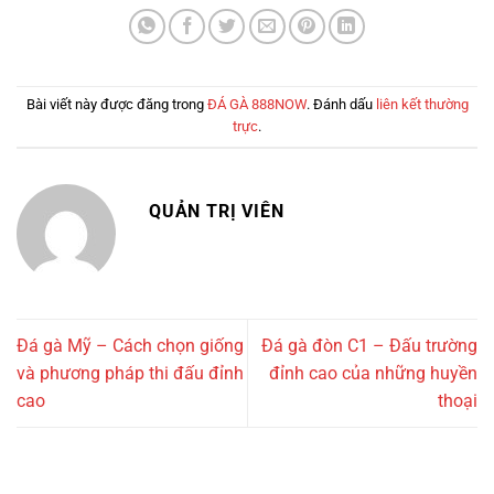
Bài viết này được đăng trong
ĐÁ GÀ 888NOW
. Đánh dấu
liên kết thường
trực
.
QUẢN TRỊ VIÊN
Đá gà Mỹ – Cách chọn giống
Đá gà đòn C1 – Đấu trường
và phương pháp thi đấu đỉnh
đỉnh cao của những huyền
cao
thoại