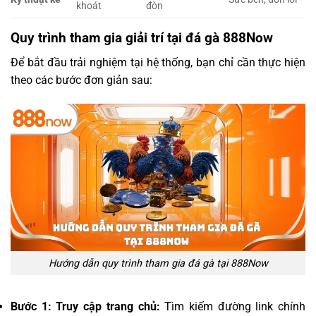
khoát
đòn
Quy trình tham gia giải trí tại đá gà 888Now
Để bắt đầu trải nghiệm tại hệ thống, bạn chỉ cần thực hiện
theo các bước đơn giản sau:
Hướng dẫn quy trình tham gia đá gà tại 888Now
Bước 1: Truy cập trang chủ:
Tìm kiếm đường link chính