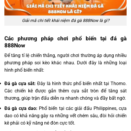
Giải mã chi tiết khái niệm đá gà 888Now là gì?
Các phương pháp chơi phổ biến tại đá gà
888Now
Để tăng tỉ lệ chiến thắng, người chơi thường áp dụng nhiều
phương pháp soi kèo khác nhau. Dưới đây là những loại
hình phổ biến nhất:
Đá gà cựa sắt:
Đây là hình thức phổ biến nhất tại Thomo.
Các chiến kê được gắn thêm cựa sắt tròn để tăng sát
thương, giúp trận đấu diễn ra nhanh chóng và đầy bất ngờ.
Đá gà cựa dao:
Phổ biến tại các giải đấu Philippines, cựa
dao có khả năng gây ra những vết chém sâu, đòi hỏi chiến
kê phải có kỹ năng né đòn cực tốt.