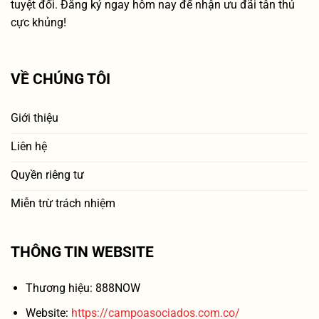
tuyệt đối. Đăng ký ngay hôm nay để nhận ưu đãi tân thủ
cực khủng!
VỀ CHÚNG TÔI
Giới thiệu
Liên hệ
Quyền riêng tư
Miễn trừ trách nhiệm
THÔNG TIN WEBSITE
Thương hiệu: 888NOW
Website:
https://campoasociados.com.co/