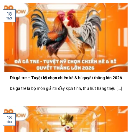
18
Th3
Đá gà tre – Tuyệt kỹ chọn chiến kê & bí quyết thắng lớn 2026
Đá gà tre là bộ môn giải trí đầy kịch tính, thu hút hàng triệu [...]
18
Th3