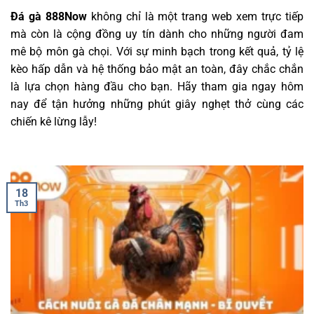
Đá gà 888Now
không chỉ là một trang web xem trực tiếp
mà còn là cộng đồng uy tín dành cho những người đam
mê bộ môn gà chọi. Với sự minh bạch trong kết quả, tỷ lệ
kèo hấp dẫn và hệ thống bảo mật an toàn, đây chắc chắn
là lựa chọn hàng đầu cho bạn. Hãy tham gia ngay hôm
nay để tận hưởng những phút giây nghẹt thở cùng các
chiến kê lừng lẫy!
18
Th3