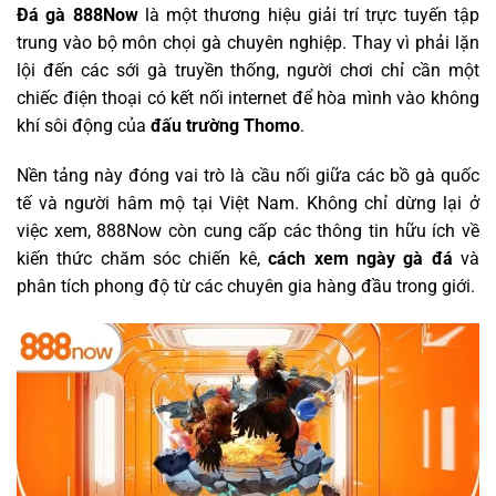
Đá gà 888Now
là một thương hiệu giải trí trực tuyến tập
trung vào bộ môn chọi gà chuyên nghiệp. Thay vì phải lặn
lội đến các sới gà truyền thống, người chơi chỉ cần một
chiếc điện thoại có kết nối internet để hòa mình vào không
khí sôi động của
đấu trường Thomo
.
Nền tảng này đóng vai trò là cầu nối giữa các bồ gà quốc
tế và người hâm mộ tại Việt Nam. Không chỉ dừng lại ở
việc xem, 888Now còn cung cấp các thông tin hữu ích về
kiến thức chăm sóc chiến kê,
cách xem ngày gà đá
và
phân tích phong độ từ các chuyên gia hàng đầu trong giới.