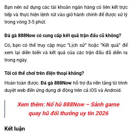
Bạn nên sử dụng các tài khoản ngân hàng có liên kết trực
tiếp và thực hiện lệnh rút vào giờ hành chính để được xử lý
trong vòng 3-5 phút.
Đá gà 888Now có cung cấp kết quả trận đấu cũ không?
Có, bạn có thể truy cập mục “Lịch sử” hoặc “Kết quả” để
xem lại diễn biến và kết quả của các trận đấu đã diễn ra
trong ngày.
Tôi có thể chơi trên điện thoại không?
Hoàn toàn được.
Đá gà 888Now
hỗ trợ đa nền tảng từ trình
duyệt web đến ứng dụng di động trên cả iOS và Android.
Xem thêm:
Nổ hũ 888Now
– Sảnh game
quay hũ đổi thưởng uy tín 2026
Kết luận