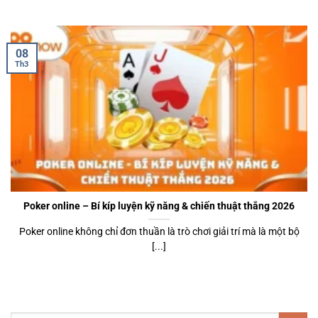
08
Th3
Poker online – Bí kíp luyện kỹ năng & chiến thuật thắng 2026
Poker online không chỉ đơn thuần là trò chơi giải trí mà là một bộ
[...]