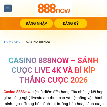
Bỏ
qua
nội
dung
ĐĂNG NHẬP
ĐĂNG KÝ
TRANG CHỦ
CASINO 888NOW
»
CASINO 888NOW – SẢNH
CƯỢC LIVE 4K VÀ BÍ KÍP
THẮNG CƯỢC 2026
Casino 888Now
hiện là điểm đến hàng đầu nhờ sự kết hợp
giữa công nghệ livestream đỉnh cao và hệ thống vận hành
minh bạch. Trong bối cảnh thị trường bão hòa, sảnh cược