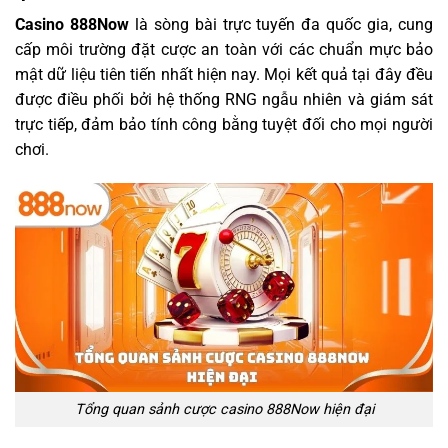
Casino 888Now
là sòng bài trực tuyến đa quốc gia, cung
cấp môi trường đặt cược an toàn với các chuẩn mực bảo
mật dữ liệu tiên tiến nhất hiện nay. Mọi kết quả tại đây đều
được điều phối bởi hệ thống RNG ngẫu nhiên và giám sát
trực tiếp, đảm bảo tính công bằng tuyệt đối cho mọi người
chơi.
Tổng quan sảnh cược casino 888Now hiện đại