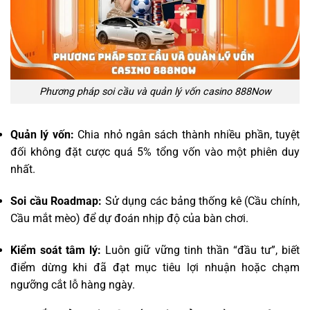
Phương pháp soi cầu và quản lý vốn casino 888Now
Quản lý vốn:
Chia nhỏ ngân sách thành nhiều phần, tuyệt
đối không đặt cược quá 5% tổng vốn vào một phiên duy
nhất.
Soi cầu Roadmap:
Sử dụng các bảng thống kê (Cầu chính,
Cầu mắt mèo) để dự đoán nhịp độ của bàn chơi.
Kiểm soát tâm lý:
Luôn giữ vững tinh thần “đầu tư”, biết
điểm dừng khi đã đạt mục tiêu lợi nhuận hoặc chạm
ngưỡng cắt lỗ hàng ngày.