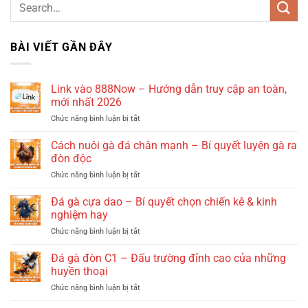
BÀI VIẾT GẦN ĐÂY
Link vào 888Now – Hướng dẫn truy cập an toàn,
mới nhất 2026
ở
Chức năng bình luận bị tắt
Link
vào
Cách nuôi gà đá chân mạnh – Bí quyết luyện gà ra
888Now
đòn độc
–
ở
Chức năng bình luận bị tắt
Hướng
Cách
dẫn
nuôi
Đá gà cựa dao – Bí quyết chọn chiến kê & kinh
truy
gà
cập
nghiệm hay
đá
an
ở
Chức năng bình luận bị tắt
chân
toàn,
Đá
mạnh
mới
gà
Đá gà đòn C1 – Đấu trường đỉnh cao của những
–
nhất
cựa
Bí
huyền thoại
2026
dao
quyết
ở
Chức năng bình luận bị tắt
–
luyện
Đá
Bí
gà