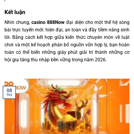
Kết luận
Nhìn chung,
casino 888Now
đại diện cho một thế hệ sòng
bài trực tuyến mới: hiện đại, an toàn và đầy tiềm năng sinh
lời. Bằng cách kết hợp giữa kiến thức chuyên môn về luật
chơi và một kế hoạch phân bổ nguồn vốn hợp lý, bạn hoàn
toàn có thể biến những giây phút giải trí thành những cơ
hội gia tăng thu nhập bền vững trong năm 2026.
08
Th3