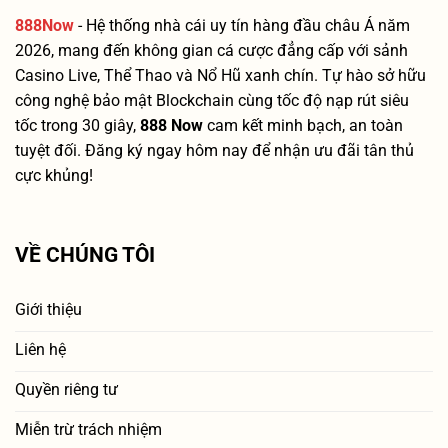
888Now
- Hệ thống nhà cái uy tín hàng đầu châu Á năm
2026, mang đến không gian cá cược đẳng cấp với sảnh
Casino Live, Thể Thao và Nổ Hũ xanh chín. Tự hào sở hữu
công nghệ bảo mật Blockchain cùng tốc độ nạp rút siêu
tốc trong 30 giây,
888 Now
cam kết minh bạch, an toàn
tuyệt đối. Đăng ký ngay hôm nay để nhận ưu đãi tân thủ
cực khủng!
VỀ CHÚNG TÔI
Giới thiệu
Liên hệ
Quyền riêng tư
Miễn trừ trách nhiệm